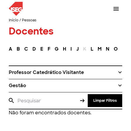
Início
/
Pessoas
Docentes
A
B
C
D
E
F
G
H
I
J
K
L
M
N
O
P
Professor Catedrático Visitante
Gestão
Limpar Filtros
Não foram encontrados docentes.