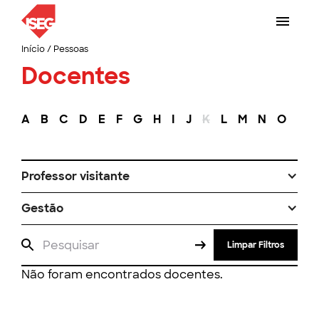
Início
/
Pessoas
Docentes
A
B
C
D
E
F
G
H
I
J
K
L
M
N
O
P
Professor visitante
Gestão
Limpar Filtros
Não foram encontrados docentes.