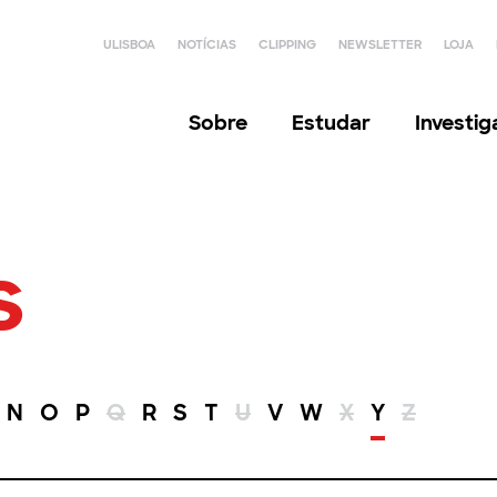
ULISBOA
NOTÍCIAS
CLIPPING
NEWSLETTER
LOJA
Sobre
Estudar
Investi
s
N
O
P
Q
R
S
T
U
V
W
X
Y
Z