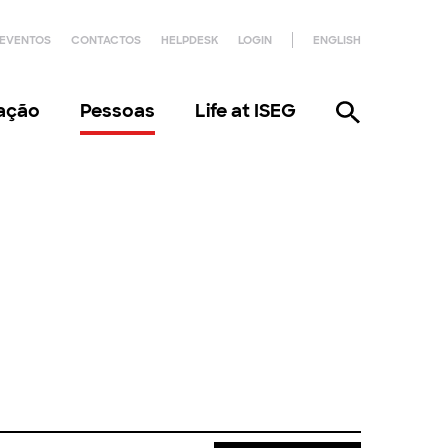
EVENTOS
CONTACTOS
HELPDESK
LOGIN
ENGLISH
gação
Pessoas
Life at ISEG