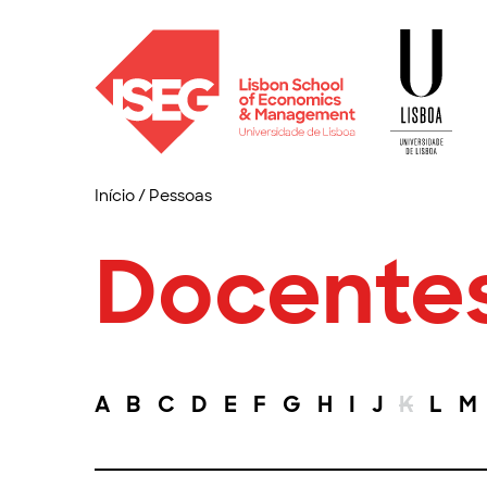
Início
/
Pessoas
Docente
A
B
C
D
E
F
G
H
I
J
K
L
M