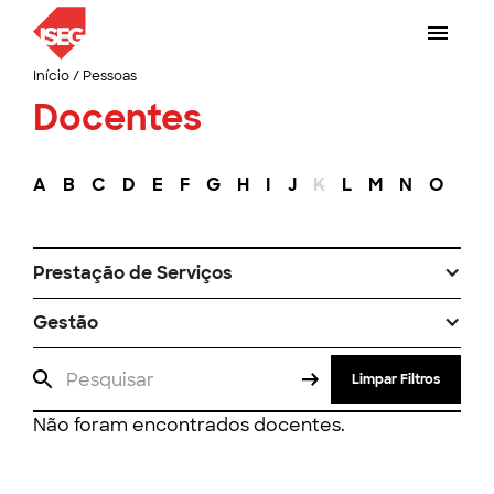
Início
/
Pessoas
Docentes
A
B
C
D
E
F
G
H
I
J
K
L
M
N
O
P
Prestação de Serviços
Gestão
Limpar Filtros
Não foram encontrados docentes.