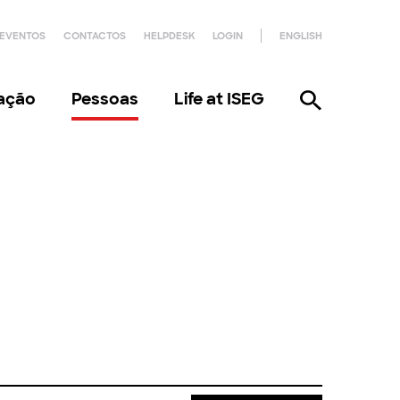
EVENTOS
CONTACTOS
HELPDESK
LOGIN
ENGLISH
gação
Pessoas
Life at ISEG