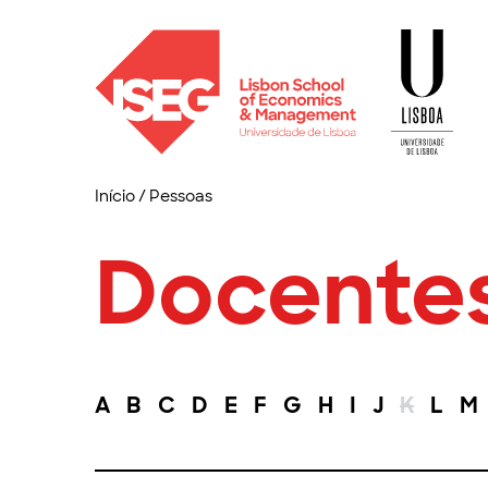
Início
/
Pessoas
Docente
A
B
C
D
E
F
G
H
I
J
K
L
M