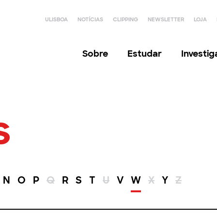
ULISBOA
NOTÍCIAS
CLIPPING
NEWSLETTER
LOJA
Sobre
Estudar
Investi
s
N
O
P
Q
R
S
T
U
V
W
X
Y
Z