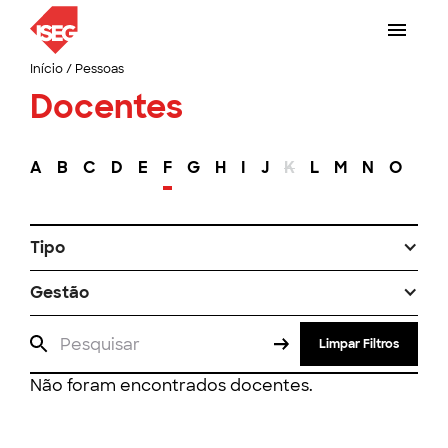
Início
/
Pessoas
Docentes
A
B
C
D
E
F
G
H
I
J
K
L
M
N
O
P
Tipo
Gestão
Limpar Filtros
Não foram encontrados docentes.