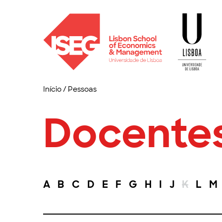
Início
/
Pessoas
Docente
A
B
C
D
E
F
G
H
I
J
K
L
M