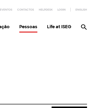
EVENTOS
CONTACTOS
HELPDESK
LOGIN
ENGLISH
gação
Pessoas
Life at ISEG