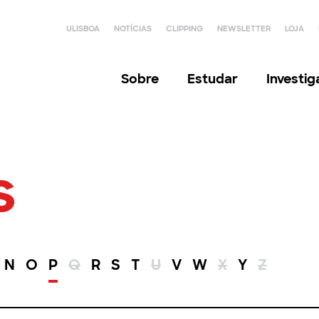
ULISBOA
NOTÍCIAS
CLIPPING
NEWSLETTER
LOJA
Sobre
Estudar
Investi
s
N
O
P
Q
R
S
T
U
V
W
X
Y
Z