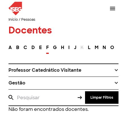
Início
/
Pessoas
Docentes
A
B
C
D
E
F
G
H
I
J
K
L
M
N
O
P
Professor Catedrático Visitante
Gestão
Limpar Filtros
Não foram encontrados docentes.