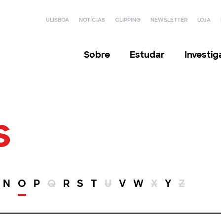
ULISBOA
NOTÍCIAS
CLIPPING
NEWSLETTER
LOJA
Sobre
Estudar
Investi
s
N
O
P
Q
R
S
T
U
V
W
X
Y
Z