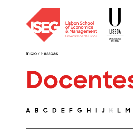
Início
/
Pessoas
Docente
A
B
C
D
E
F
G
H
I
J
K
L
M