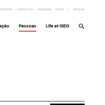
EVENTOS
CONTACTOS
HELPDESK
LOGIN
ENGLISH
gação
Pessoas
Life at ISEG