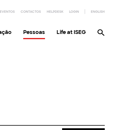
EVENTOS
CONTACTOS
HELPDESK
LOGIN
ENGLISH
gação
Pessoas
Life at ISEG