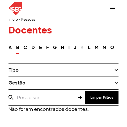
Início
/
Pessoas
Docentes
A
B
C
D
E
F
G
H
I
J
K
L
M
N
O
P
Tipo
Gestão
Limpar Filtros
Não foram encontrados docentes.