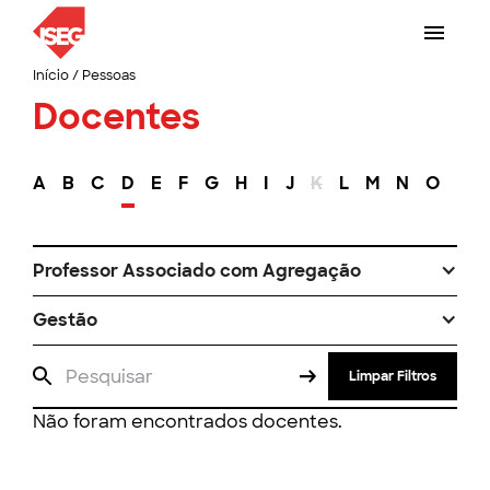
Início
/
Pessoas
Docentes
A
B
C
D
E
F
G
H
I
J
K
L
M
N
O
P
Professor Associado com Agregação
Gestão
Limpar Filtros
Não foram encontrados docentes.