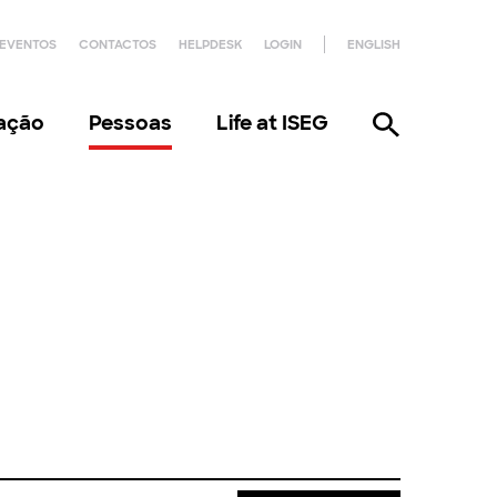
EVENTOS
CONTACTOS
HELPDESK
LOGIN
ENGLISH
gação
Pessoas
Life at ISEG