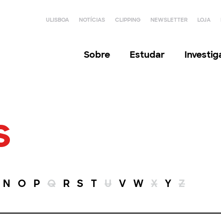
ULISBOA
NOTÍCIAS
CLIPPING
NEWSLETTER
LOJA
Sobre
Estudar
Investi
s
N
O
P
Q
R
S
T
U
V
W
X
Y
Z