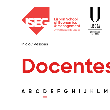
Início
/
Pessoas
Docente
A
B
C
D
E
F
G
H
I
J
K
L
M