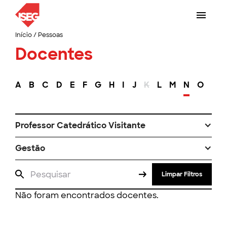
Início
/
Pessoas
Docentes
A
B
C
D
E
F
G
H
I
J
K
L
M
N
O
P
Professor Catedrático Visitante
Gestão
Limpar Filtros
Não foram encontrados docentes.