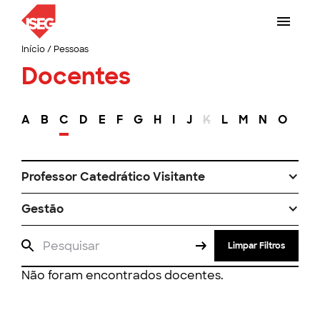
Início
/
Pessoas
Docentes
A
B
C
D
E
F
G
H
I
J
K
L
M
N
O
P
Professor Catedrático Visitante
Gestão
Limpar Filtros
Não foram encontrados docentes.