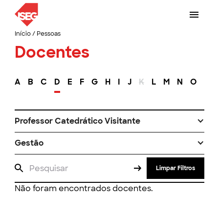
Início
/
Pessoas
Docentes
A
B
C
D
E
F
G
H
I
J
K
L
M
N
O
P
Professor Catedrático Visitante
Gestão
Limpar Filtros
Não foram encontrados docentes.