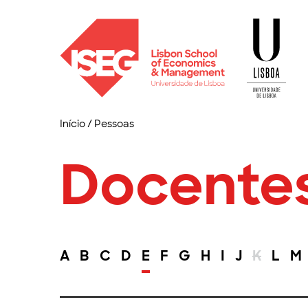
Início
/
Pessoas
Docente
A
B
C
D
E
F
G
H
I
J
K
L
M