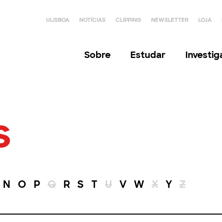
ULISBOA
NOTÍCIAS
CLIPPING
NEWSLETTER
LOJA
Sobre
Estudar
Investi
s
N
O
P
Q
R
S
T
U
V
W
X
Y
Z