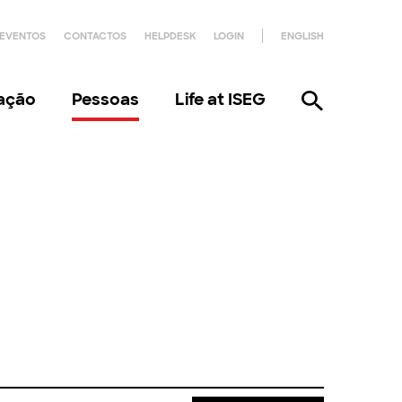
EVENTOS
CONTACTOS
HELPDESK
LOGIN
ENGLISH
gação
Pessoas
Life at ISEG