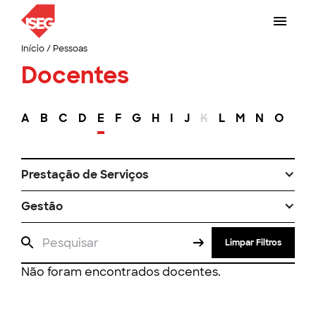
Início
/
Pessoas
Docentes
A
B
C
D
E
F
G
H
I
J
K
L
M
N
O
P
Prestação de Serviços
Gestão
Limpar Filtros
Não foram encontrados docentes.