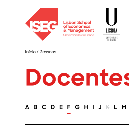
Início
/
Pessoas
Docente
A
B
C
D
E
F
G
H
I
J
K
L
M