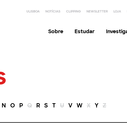
ULISBOA
NOTÍCIAS
CLIPPING
NEWSLETTER
LOJA
Sobre
Estudar
Investi
s
N
O
P
Q
R
S
T
U
V
W
X
Y
Z