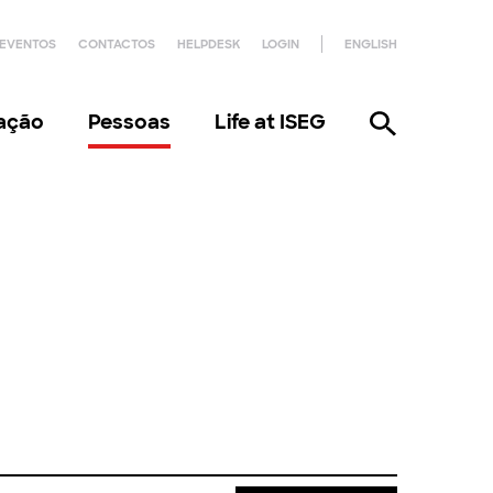
EVENTOS
CONTACTOS
HELPDESK
LOGIN
ENGLISH
gação
Pessoas
Life at ISEG