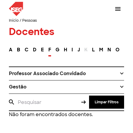
Início
/
Pessoas
Docentes
A
B
C
D
E
F
G
H
I
J
K
L
M
N
O
P
Professor Associado Convidado
Gestão
Limpar Filtros
Não foram encontrados docentes.