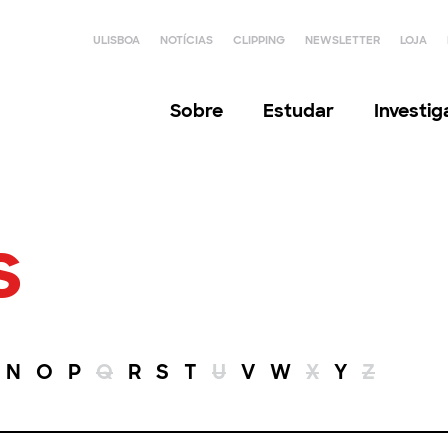
ULISBOA
NOTÍCIAS
CLIPPING
NEWSLETTER
LOJA
Sobre
Estudar
Investi
s
N
O
P
Q
R
S
T
U
V
W
X
Y
Z