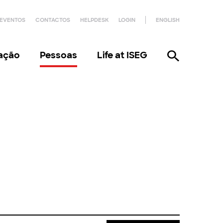
EVENTOS
CONTACTOS
HELPDESK
LOGIN
ENGLISH
gação
Pessoas
Life at ISEG