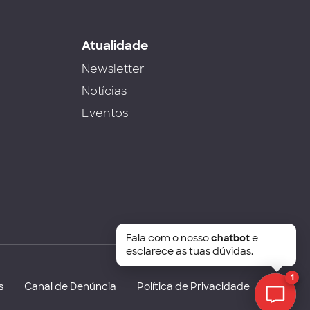
s
Atualidade
Newsletter
Notícias
Eventos
Fala com o nosso
chatbot
e
esclarece as tuas dúvidas.
1
s
Canal de Denúncia
Política de Privacidade
Chat