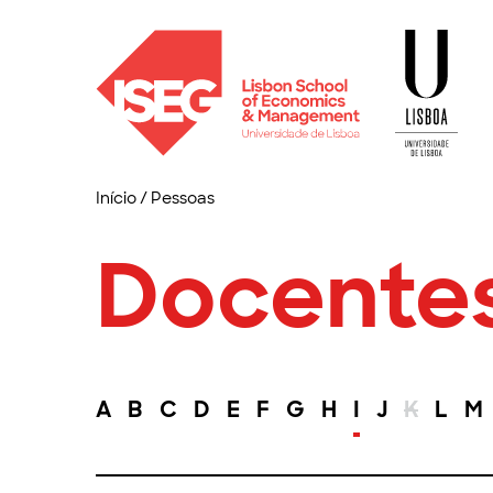
Início
/
Pessoas
Docente
A
B
C
D
E
F
G
H
I
J
K
L
M