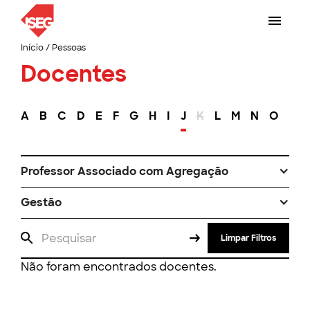
Início
/
Pessoas
Docentes
A
B
C
D
E
F
G
H
I
J
K
L
M
N
O
P
Professor Associado com Agregação
Gestão
Limpar Filtros
Não foram encontrados docentes.