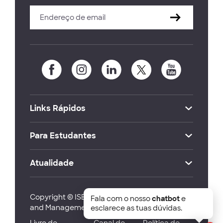
Links Rápidos
Para Estudantes
Atualidade
Copyright © ISEG Lisbon School of Economics
Fala com o nosso
chatbot
e
and Management 2026
esclarece as tuas dúvidas.