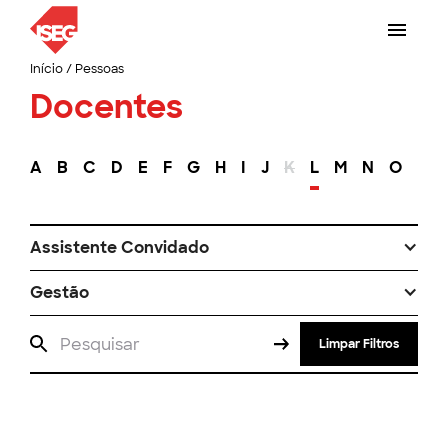
Início
/
Pessoas
Docentes
A
B
C
D
E
F
G
H
I
J
K
L
M
N
O
P
Assistente Convidado
Gestão
Limpar Filtros