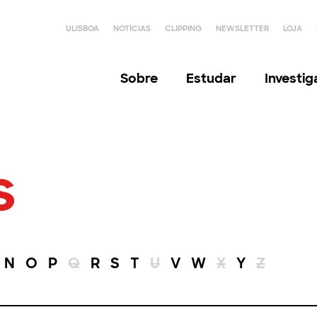
ULISBOA
NOTÍCIAS
CLIPPING
NEWSLETTER
LOJA
Sobre
Estudar
Investi
s
N
O
P
Q
R
S
T
U
V
W
X
Y
Z