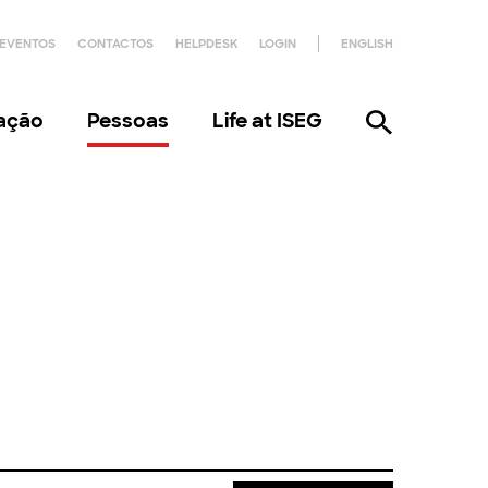
EVENTOS
CONTACTOS
HELPDESK
LOGIN
ENGLISH
gação
Pessoas
Life at ISEG