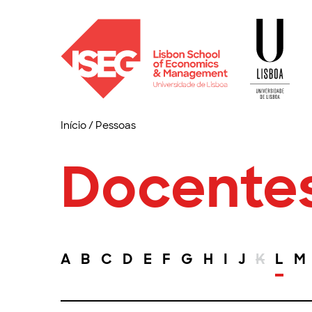
Início
/
Pessoas
Docente
A
B
C
D
E
F
G
H
I
J
K
L
M