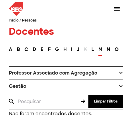
Início
/
Pessoas
Docentes
A
B
C
D
E
F
G
H
I
J
K
L
M
N
O
P
Professor Associado com Agregação
Gestão
Limpar Filtros
Não foram encontrados docentes.