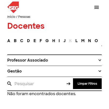
Início
/
Pessoas
Docentes
A
B
C
D
E
F
G
H
I
J
K
L
M
N
O
P
Professor Associado
Gestão
Limpar Filtros
Não foram encontrados docentes.