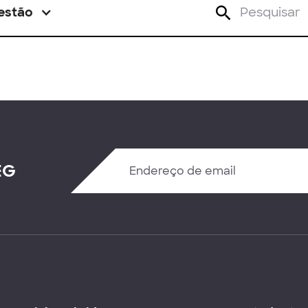
estão
EG