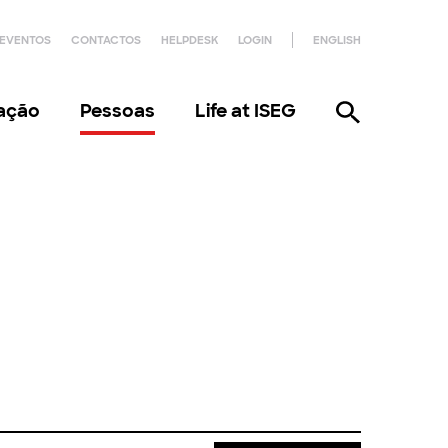
EVENTOS
CONTACTOS
HELPDESK
LOGIN
ENGLISH
gação
Pessoas
Life at ISEG