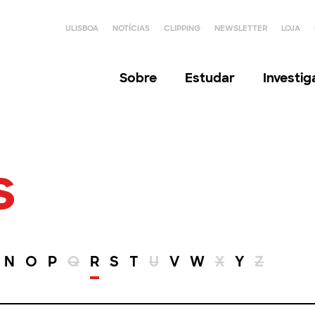
ULISBOA
NOTÍCIAS
CLIPPING
NEWSLETTER
LOJA
Sobre
Estudar
Investi
s
N
O
P
Q
R
S
T
U
V
W
X
Y
Z