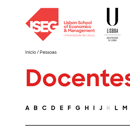
Início
/
Pessoas
Docente
A
B
C
D
E
F
G
H
I
J
K
L
M