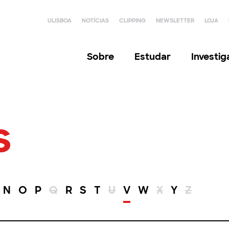
ULISBOA
NOTÍCIAS
CLIPPING
NEWSLETTER
LOJA
Sobre
Estudar
Investi
s
N
O
P
Q
R
S
T
U
V
W
X
Y
Z