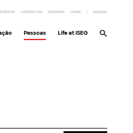
EVENTOS
CONTACTOS
HELPDESK
LOGIN
ENGLISH
gação
Pessoas
Life at ISEG