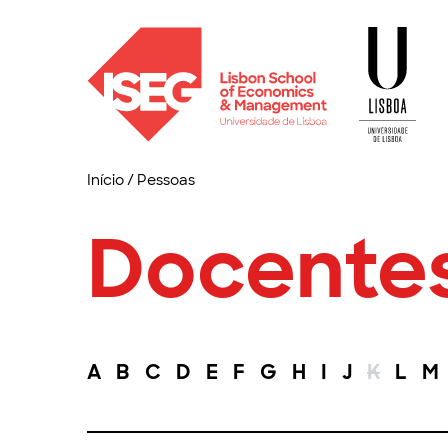
Início
/
Pessoas
Docente
A
B
C
D
E
F
G
H
I
J
K
L
M