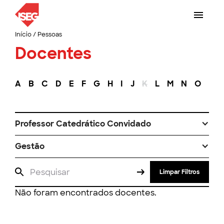
Início
/
Pessoas
Docentes
A
B
C
D
E
F
G
H
I
J
K
L
M
N
O
P
Professor Catedrático Convidado
Gestão
Limpar Filtros
Não foram encontrados docentes.