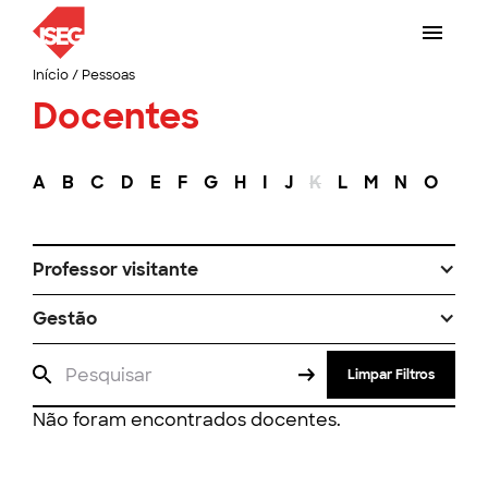
Início
/
Pessoas
Docentes
A
B
C
D
E
F
G
H
I
J
K
L
M
N
O
P
Professor visitante
Gestão
Limpar Filtros
Não foram encontrados docentes.