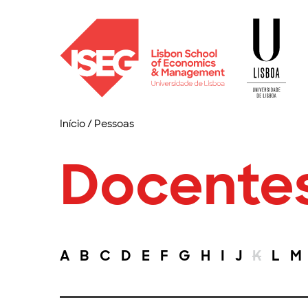
Início
/
Pessoas
Docente
A
B
C
D
E
F
G
H
I
J
K
L
M