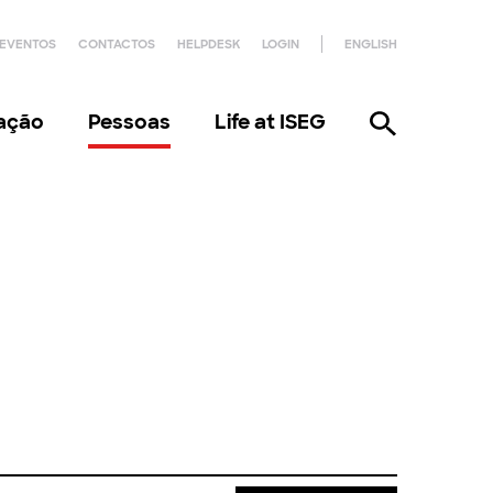
EVENTOS
CONTACTOS
HELPDESK
LOGIN
ENGLISH
gação
Pessoas
Life at ISEG