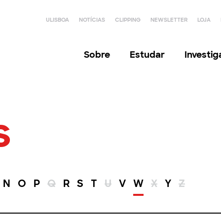
ULISBOA
NOTÍCIAS
CLIPPING
NEWSLETTER
LOJA
Sobre
Estudar
Investi
s
N
O
P
Q
R
S
T
U
V
W
X
Y
Z