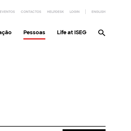
EVENTOS
CONTACTOS
HELPDESK
LOGIN
ENGLISH
gação
Pessoas
Life at ISEG