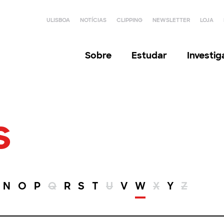
ULISBOA
NOTÍCIAS
CLIPPING
NEWSLETTER
LOJA
Sobre
Estudar
Investi
s
N
O
P
Q
R
S
T
U
V
W
X
Y
Z