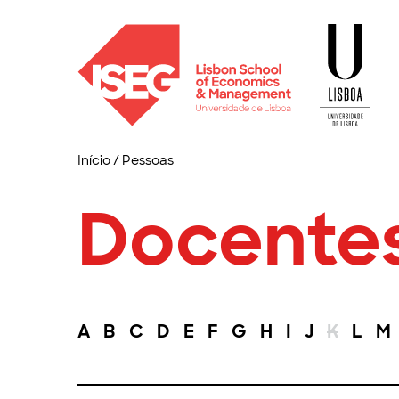
Início
/
Pessoas
Docente
A
B
C
D
E
F
G
H
I
J
K
L
M