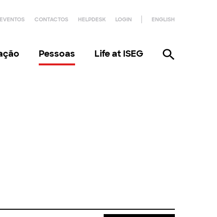
EVENTOS
CONTACTOS
HELPDESK
LOGIN
ENGLISH
gação
Pessoas
Life at ISEG