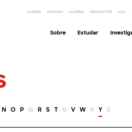
ULISBOA
NOTÍCIAS
CLIPPING
NEWSLETTER
LOJA
Sobre
Estudar
Investi
s
N
O
P
Q
R
S
T
U
V
W
X
Y
Z