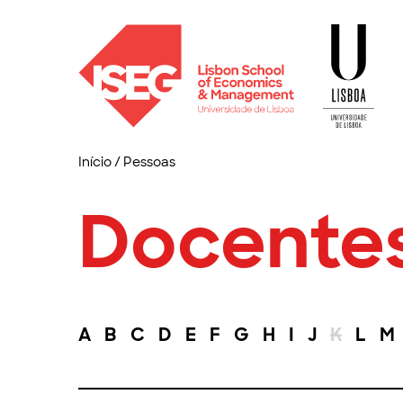
Início
/
Pessoas
Docente
A
B
C
D
E
F
G
H
I
J
K
L
M