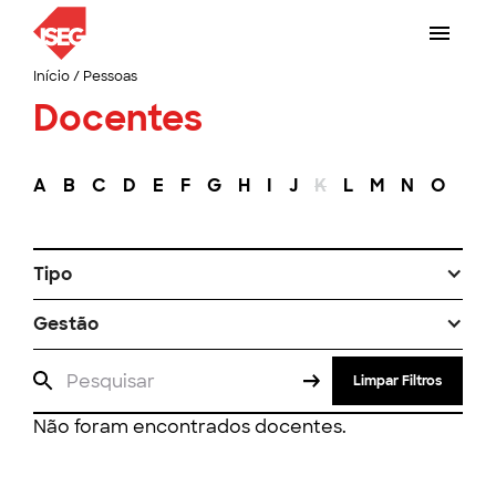
Início
/
Pessoas
Docentes
A
B
C
D
E
F
G
H
I
J
K
L
M
N
O
P
Tipo
Gestão
Limpar Filtros
Não foram encontrados docentes.