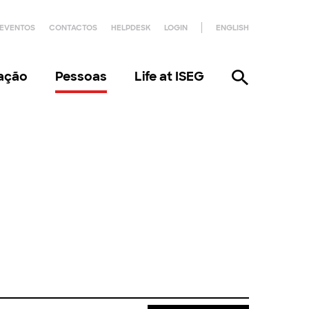
EVENTOS
CONTACTOS
HELPDESK
LOGIN
ENGLISH
gação
Pessoas
Life at ISEG