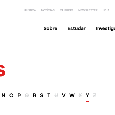
ULISBOA
NOTÍCIAS
CLIPPING
NEWSLETTER
LOJA
Sobre
Estudar
Investi
s
N
O
P
Q
R
S
T
U
V
W
X
Y
Z