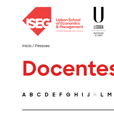
Início
/
Pessoas
Docente
A
B
C
D
E
F
G
H
I
J
K
L
M