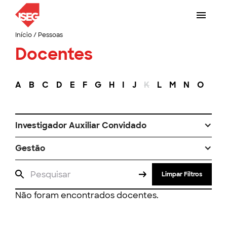
Início
/
Pessoas
Docentes
A
B
C
D
E
F
G
H
I
J
K
L
M
N
O
P
Investigador Auxiliar Convidado
Gestão
Limpar Filtros
Não foram encontrados docentes.