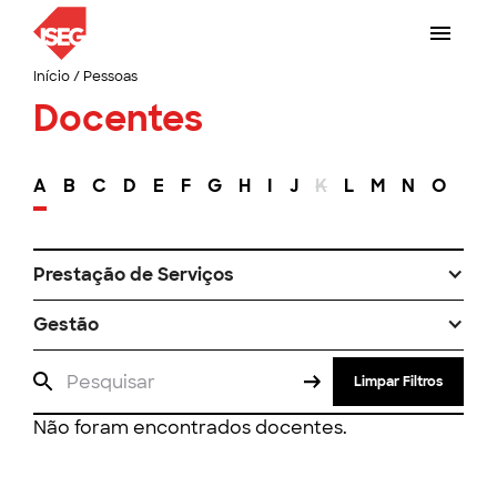
Início
/
Pessoas
Docentes
A
B
C
D
E
F
G
H
I
J
K
L
M
N
O
P
Prestação de Serviços
Gestão
Limpar Filtros
Não foram encontrados docentes.