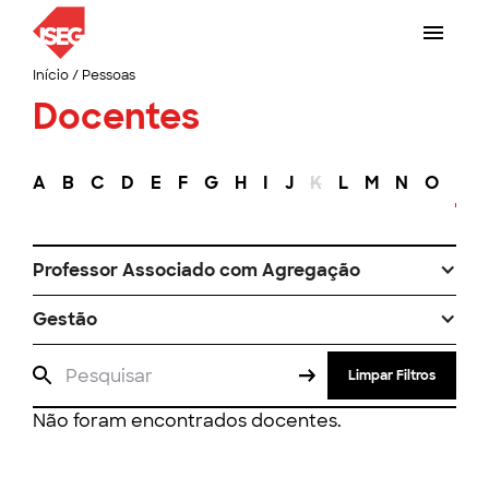
Início
/
Pessoas
Docentes
A
B
C
D
E
F
G
H
I
J
K
L
M
N
O
P
Professor Associado com Agregação
Gestão
Limpar Filtros
Não foram encontrados docentes.