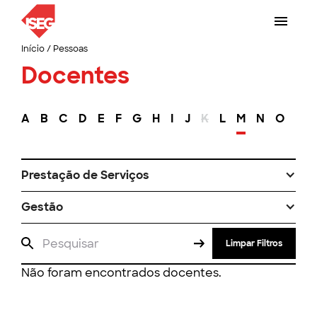
Início
/
Pessoas
Docentes
A
B
C
D
E
F
G
H
I
J
K
L
M
N
O
P
Prestação de Serviços
Gestão
Limpar Filtros
Não foram encontrados docentes.