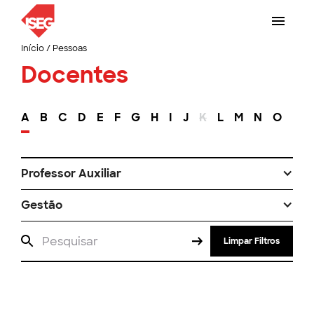
Início
/
Pessoas
Docentes
A
B
C
D
E
F
G
H
I
J
K
L
M
N
O
P
Professor Auxiliar
Gestão
Limpar Filtros