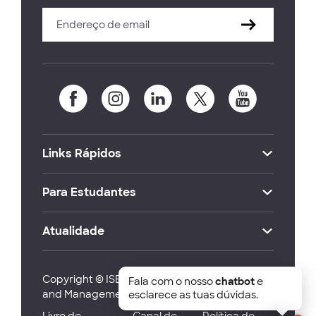
Links Rápidos
Para Estudantes
Atualidade
Copyright © ISEG Lisbon School of Economics
Fala com o nosso
chatbot
e
and Management 2026
esclarece as tuas dúvidas.