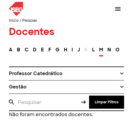
Início
/
Pessoas
Docentes
A
B
C
D
E
F
G
H
I
J
K
L
M
N
O
P
Professor Catedrático
Gestão
Limpar Filtros
Não foram encontrados docentes.