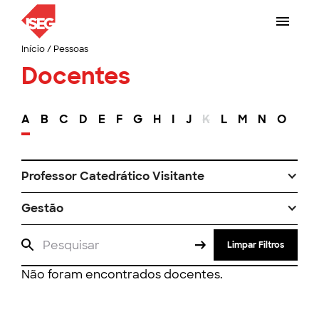
Início
/
Pessoas
Docentes
A
B
C
D
E
F
G
H
I
J
K
L
M
N
O
P
Professor Catedrático Visitante
Gestão
Limpar Filtros
Não foram encontrados docentes.