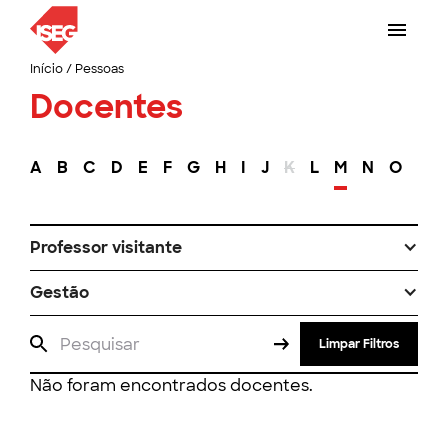
Início
/
Pessoas
Docentes
A
B
C
D
E
F
G
H
I
J
K
L
M
N
O
P
Professor visitante
Gestão
Limpar Filtros
Não foram encontrados docentes.