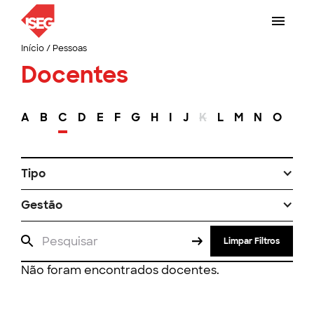
Início
/
Pessoas
Docentes
A
B
C
D
E
F
G
H
I
J
K
L
M
N
O
P
Tipo
Gestão
Limpar Filtros
Não foram encontrados docentes.