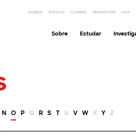
ULISBOA
NOTÍCIAS
CLIPPING
NEWSLETTER
LOJA
Sobre
Estudar
Investi
s
N
O
P
Q
R
S
T
U
V
W
X
Y
Z