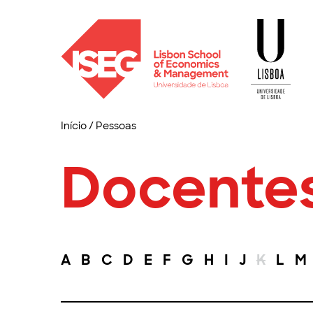
Início
/
Pessoas
Docente
A
B
C
D
E
F
G
H
I
J
K
L
M