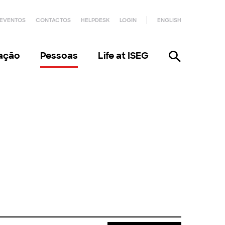
EVENTOS
CONTACTOS
HELPDESK
LOGIN
ENGLISH
gação
Pessoas
Life at ISEG