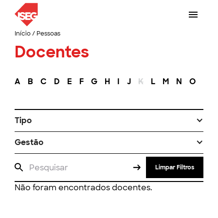
Início
/
Pessoas
Docentes
A
B
C
D
E
F
G
H
I
J
K
L
M
N
O
P
Tipo
Gestão
Limpar Filtros
Não foram encontrados docentes.