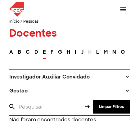
Início
/
Pessoas
Docentes
A
B
C
D
E
F
G
H
I
J
K
L
M
N
O
P
Investigador Auxiliar Convidado
Gestão
Limpar Filtros
Não foram encontrados docentes.