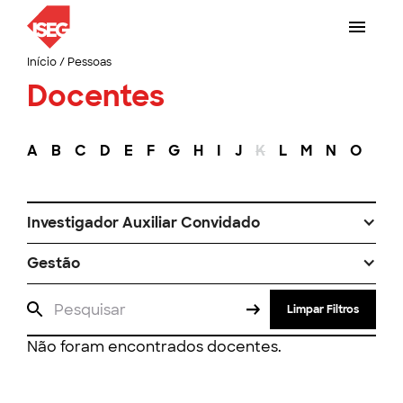
Início
/
Pessoas
Docentes
A
B
C
D
E
F
G
H
I
J
K
L
M
N
O
P
Investigador Auxiliar Convidado
Gestão
Limpar Filtros
Não foram encontrados docentes.