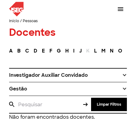
Início
/
Pessoas
Docentes
A
B
C
D
E
F
G
H
I
J
K
L
M
N
O
P
Investigador Auxiliar Convidado
Gestão
Limpar Filtros
Não foram encontrados docentes.