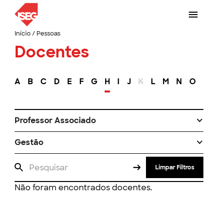
Início
/
Pessoas
Docentes
A
B
C
D
E
F
G
H
I
J
K
L
M
N
O
P
Professor Associado
Gestão
Limpar Filtros
Não foram encontrados docentes.